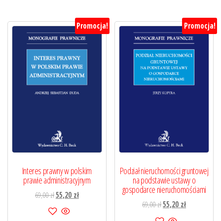
Promocja!
Promocja!
Interes prawny w polskim
Podział nieruchomości gruntowej
prawie administracyjnym
na podstawie ustawy o
gospodarce nieruchomościami
Pierwotna
Aktualna
69,00
zł
55,20
zł
Pierwotna
Aktualna
69,00
zł
55,20
zł
cena
cena
cena
cena
wynosiła:
wynosi: