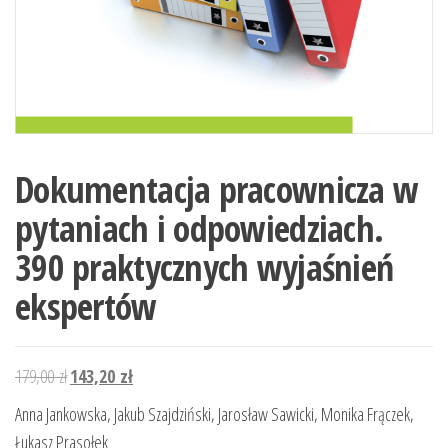
Dokumentacja pracownicza w
pytaniach i odpowiedziach.
390 praktycznych wyjaśnień
ekspertów
Pierwotna
Aktualna
179,00
zł
143,20
zł
cena
cena
Anna Jankowska, Jakub Szajdziński, Jarosław Sawicki, Monika Frączek,
wynosiła:
wynosi:
Łukasz Prasołek