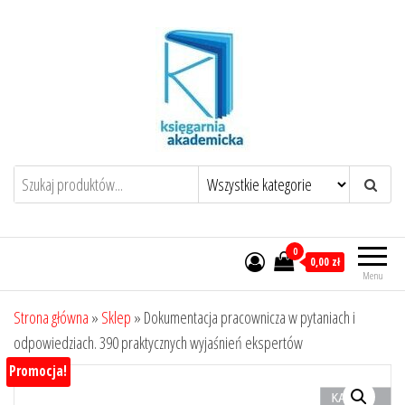
Przejdź
do
treści
0
0,00 zł
Menu
Strona główna
»
Sklep
»
Dokumentacja pracownicza w pytaniach i
odpowiedziach. 390 praktycznych wyjaśnień ekspertów
Promocja!