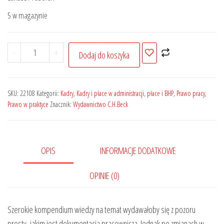
179,00 zł.
143,20 zł.
5 w magazynie
ilość
-
+
Dodaj do koszyka
Dokumentacja
pracownicza
w
SKU:
22108
Kategorii:
Kadry
,
Kadry i płace w administracji
,
płace i BHP
,
Prawo pracy
,
pytaniach
Prawo w praktyce
Znacznik:
Wydawnictwo C.H.Beck
i
odpowiedziach.
390
OPIS
INFORMACJE DODATKOWE
praktycznych
wyjaśnień
OPINIE (0)
ekspertów
Szerokie kompendium wiedzy na temat wydawałoby się z pozoru
prosty, jakim jest dokumentacja pracownicza. Jednak po zmianach w