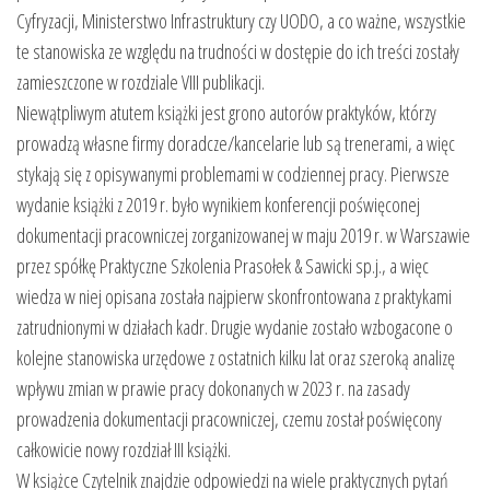
Cyfryzacji, Ministerstwo Infrastruktury czy UODO, a co ważne, wszystkie
te stanowiska ze względu na trudności w dostępie do ich treści zostały
zamieszczone w rozdziale VIII publikacji.
Niewątpliwym atutem książki jest grono autorów praktyków, którzy
prowadzą własne firmy doradcze/kancelarie lub są trenerami, a więc
stykają się z opisywanymi problemami w codziennej pracy. Pierwsze
wydanie książki z 2019 r. było wynikiem konferencji poświęconej
dokumentacji pracowniczej zorganizowanej w maju 2019 r. w Warszawie
przez spółkę Praktyczne Szkolenia Prasołek & Sawicki sp.j., a więc
wiedza w niej opisana została najpierw skonfrontowana z praktykami
zatrudnionymi w działach kadr. Drugie wydanie zostało wzbogacone o
kolejne stanowiska urzędowe z ostatnich kilku lat oraz szeroką analizę
wpływu zmian w prawie pracy dokonanych w 2023 r. na zasady
prowadzenia dokumentacji pracowniczej, czemu został poświęcony
całkowicie nowy rozdział III książki.
W książce Czytelnik znajdzie odpowiedzi na wiele praktycznych pytań