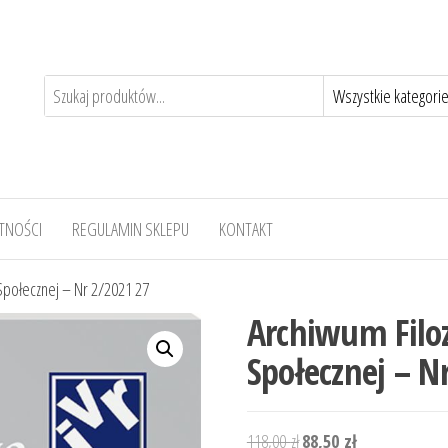
TNOŚCI
REGULAMIN SKLEPU
KONTAKT
i Społecznej – Nr 2/2021 27
Archiwum Filozo
Społecznej – N
Pierwotna
Aktualna
118,00
zł
88,50
zł