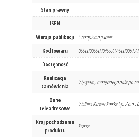
Stan prawny
ISBN
Wersja publikacji
Czasopismo papier
KodTowaru
000000000000409797:000005170
Dostępność
Realizacja
Wysyłamy następnego dnia po zak
zamówienia
Dane
Wolters Kluwer Polska Sp. Z o.o.,
teleadresowe
Kraj pochodzenia
Polska
produktu