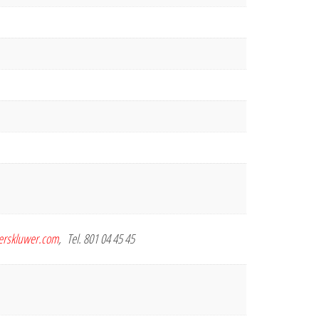
terskluwer.com
, Tel. 801 04 45 45