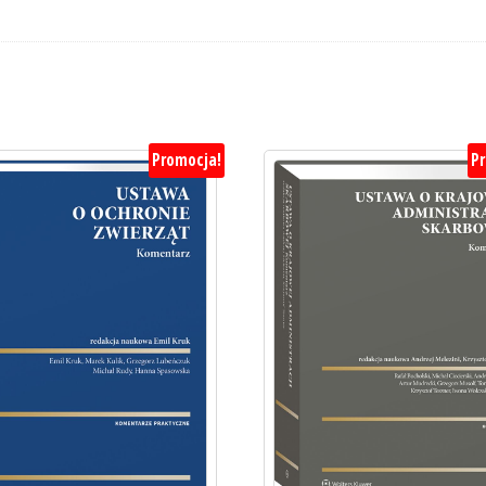
Promocja!
P