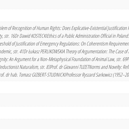
m of Recognition of Human Rights: Does Explicative-Existential Justification R
ty, str. 16Dr Dawid KOSTECKIEthics of a Public Administration Official in Polan
shold of Justification of Emergency Regulations: On Coherentism Requirement 
emic, str. 41Dr Łukasz PERLIKOWSKIA Theory of Argumentation: The Case of Ethi
ity: An Argument for a Non-Metaphysical Foundation of Animal Law, str. 69Pr
eductionist Naturalism, str. 83Prof. dr Giovanni TUZETNorms and Novelty: Re
f. dr hab. Tomasz GIZBERT-STUDNICKIProfessor Ryszard Sarkowicz (1952–2021