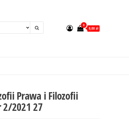
0
0,00 zł
fii Prawa i Filozofii
r 2/2021 27