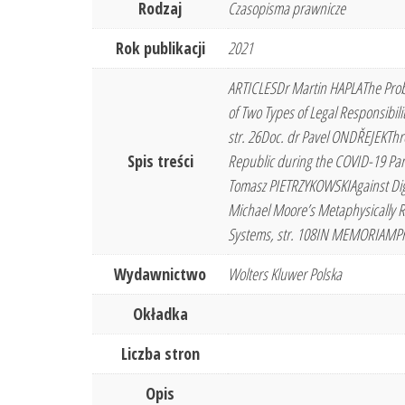
Rodzaj
Czasopisma prawnicze
Rok publikacji
2021
ARTICLESDr Martin HAPLAThe Proble
of Two Types of Legal Responsibili
str. 26Doc. dr Pavel ONDŘEJEKThre
Spis treści
Republic during the COVID-19 Pand
Tomasz PIETRZYKOWSKIAgainst Dign
Michael Moore’s Metaphysically R
Systems, str. 108IN MEMORIAMPro
Wydawnictwo
Wolters Kluwer Polska
Okładka
Liczba stron
Opis