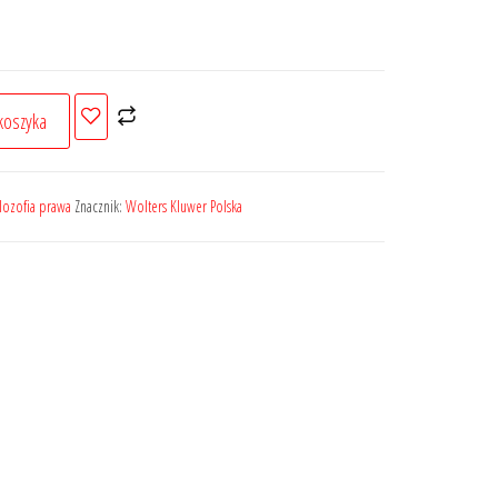
koszyka
filozofia prawa
Znacznik:
Wolters Kluwer Polska