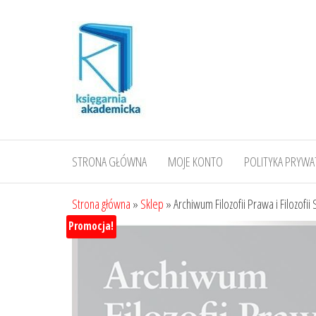
Przejdź
do
treści
STRONA GŁÓWNA
MOJE KONTO
POLITYKA PRYWA
Strona główna
»
Sklep
»
Archiwum Filozofii Prawa i Filozofi
Promocja!