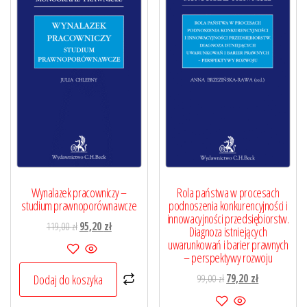
Wynalazek pracowniczy –
Rola państwa w procesach
studium prawnoporównawcze
podnoszenia konkurencyjności i
innowacyjności przedsiębiorstw.
Pierwotna
Aktualna
119,00
zł
95,20
zł
Diagnoza istniejących
cena
cena
uwarunkowań i barier prawnych
– perspektywy rozwoju
wynosiła:
wynosi:
119,00 zł.
95,20 zł.
Pierwotna
Aktualna
99,00
zł
79,20
zł
Dodaj do koszyka
cena
cena