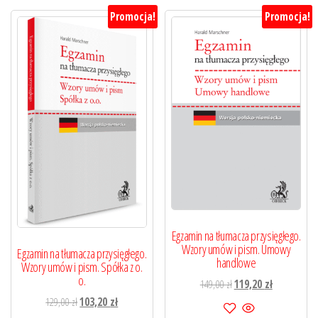
Promocja!
Promocja!
Egzamin na tłumacza przysięgłego.
Wzory umów i pism. Umowy
Egzamin na tłumacza przysięgłego.
handlowe
Wzory umów i pism. Spółka z o.
o.
Pierwotna
Aktualna
149,00
zł
119,20
zł
cena
cena
Pierwotna
Aktualna
129,00
zł
103,20
zł
wynosiła:
wynosi: