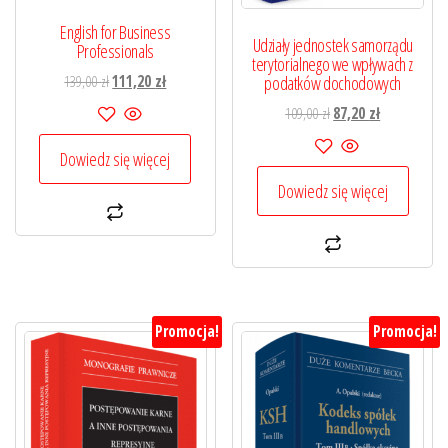
English for Business
Udziały jednostek samorządu
Professionals
terytorialnego we wpływach z
Pierwotna
Aktualna
139,00
zł
111,20
zł
podatków dochodowych
cena
cena
Pierwotna
Aktualna
109,00
zł
87,20
zł
wynosiła:
wynosi:
cena
cena
139,00 zł.
111,20 zł.
Dowiedz się więcej
wynosiła:
wynosi:
109,00 zł.
87,20 zł.
Dowiedz się więcej
Promocja!
Promocja!