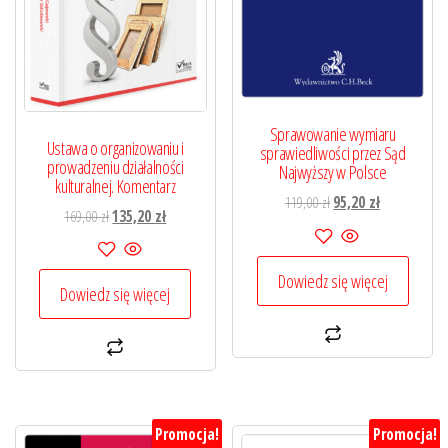
Sprawowanie wymiaru
Ustawa o organizowaniu i
sprawiedliwości przez Sąd
prowadzeniu działalności
Najwyższy w Polsce
kulturalnej. Komentarz
Pierwotna
Aktualna
119,00
zł
95,20
zł
Pierwotna
Aktualna
169,00
zł
135,20
zł
cena
cena
cena
cena
wynosiła:
wynosi:
wynosiła:
wynosi:
119,00 zł.
95,20 zł.
Dowiedz się więcej
169,00 zł.
135,20 zł.
Dowiedz się więcej
Promocja!
Promocja!