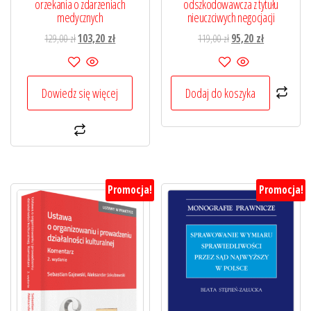
orzekania o zdarzeniach
odszkodowawcza z tytułu
medycznych
nieuczciwych negocjacji
Pierwotna
Aktualna
Pierwotna
Aktualna
129,00
zł
103,20
zł
119,00
zł
95,20
zł
cena
cena
cena
cena
wynosiła:
wynosi:
wynosiła:
wynosi:
129,00 zł.
103,20 zł.
119,00 zł.
95,20 zł.
Dowiedz się więcej
Dodaj do koszyka
Promocja!
Promocja!