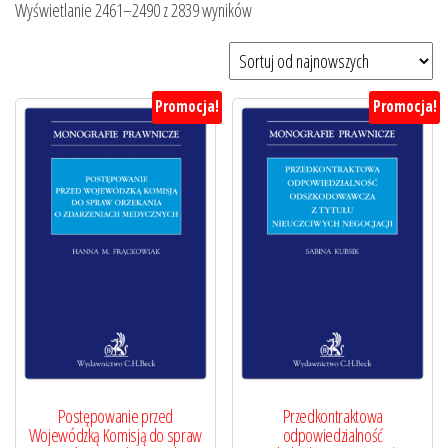
Posortowane
Wyświetlanie 2461–2490 z 2839 wyników
według
najnowszych
Promocja!
Promocja!
Postępowanie przed
Przedkontraktowa
Wojewódzką Komisją do spraw
odpowiedzialność