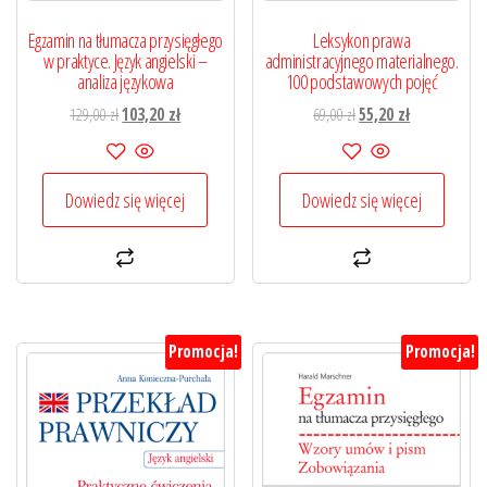
Egzamin na tłumacza przysięgłego
Leksykon prawa
w praktyce. Język angielski –
administracyjnego materialnego.
analiza językowa
100 podstawowych pojęć
Pierwotna
Aktualna
Pierwotna
Aktualna
129,00
zł
103,20
zł
69,00
zł
55,20
zł
cena
cena
cena
cena
wynosiła:
wynosi:
wynosiła:
wynosi:
129,00 zł.
103,20 zł.
69,00 zł.
55,20 zł.
Dowiedz się więcej
Dowiedz się więcej
Promocja!
Promocja!