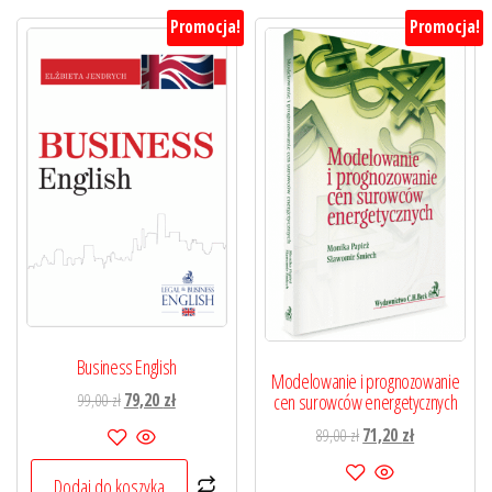
Promocja!
Promocja!
Business English
Modelowanie i prognozowanie
Pierwotna
Aktualna
99,00
zł
79,20
zł
cen surowców energetycznych
cena
cena
Pierwotna
Aktualna
89,00
zł
71,20
zł
wynosiła:
wynosi:
cena
cena
99,00 zł.
79,20 zł.
Dodaj do koszyka
wynosiła:
wynosi: