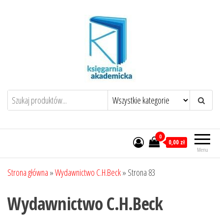
Przejdź
do
treści
0
0,00 zł
Menu
Strona główna
»
Wydawnictwo C.H.Beck
»
Strona 83
Wydawnictwo C.H.Beck