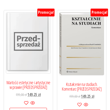
Promocja!
Promocja!
Wartości estetyczne i artystyczne
Kształcenie na studiach.
w prawie [PRZEDSPRZEDAŻ]
Komentarz [PRZEDSPRZEDAŻ]
Pierwotna
Aktualna
199,00
zł
149,25
zł
Pierwotna
Aktualna
199,00
zł
149,25
zł
cena
cena
cena
cena
wynosiła:
wynosi:
wynosiła:
wynosi: