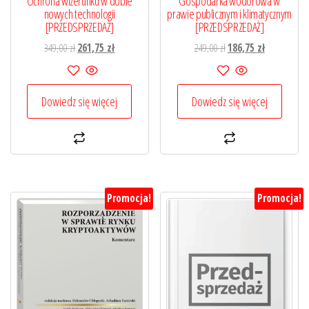
Ochrona wizerunku w dobie
Gospodarka wodorowa w
nowych technologii
prawie publicznym i klimatycznym
[PRZEDSPRZEDAŻ]
[PRZEDSPRZEDAŻ]
Pierwotna
Aktualna
Pierwotna
Aktualna
349,00
zł
261,75
zł
249,00
zł
186,75
zł
cena
cena
cena
cena
wynosiła:
wynosi:
wynosiła:
wynosi:
349,00 zł.
261,75 zł.
249,00 zł.
186,75 zł.
Dowiedz się więcej
Dowiedz się więcej
Promocja!
Promocja!