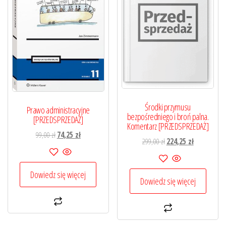
Środki przymusu
Prawo administracyjne
bezpośredniego i broń palna.
[PRZEDSPRZEDAŻ]
Komentarz [PRZEDSPRZEDAŻ]
Pierwotna
Aktualna
99,00
zł
74,25
zł
Pierwotna
Aktualna
299,00
zł
224,25
zł
cena
cena
cena
cena
wynosiła:
wynosi:
wynosiła:
wynosi:
99,00 zł.
74,25 zł.
Dowiedz się więcej
299,00 zł.
224,25 zł.
Dowiedz się więcej