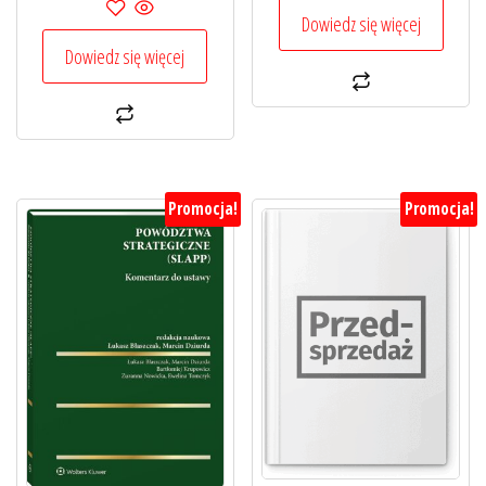
399,00 zł.
299,25 zł.
Dowiedz się więcej
wynosiła:
wynosi:
499,00 zł.
374,25 zł.
Dowiedz się więcej
Promocja!
Promocja!