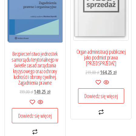
Organ administracji publicznej
Bezpieczeństwo jednostek
jako podmiot prawa
samorządu terytorialnego w
[PRZEDSPRZEDAŻ]
świetle zasad zarządzania
kryzysowego oraz ochrony
Pierwotna
Aktualna
219,00
zł
164,25
zł
ludności i obrony cywilnej.
cena
cena
Zagadnienia prawne
wynosiła:
wynosi:
Pierwotna
Aktualna
199,00
zł
149,25
zł
219,00 zł.
164,25 zł.
Dowiedz się więcej
cena
cena
wynosiła:
wynosi:
199,00 zł.
149,25 zł.
Dowiedz się więcej