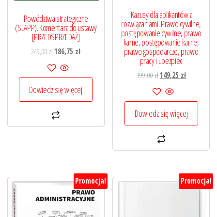
Kazusy dla aplikantów z
Powództwa strategiczne
rozwiązaniami. Prawo cywilne,
(SLAPP). Komentarz do ustawy
postępowanie cywilne, prawo
[PRZEDSPRZEDAŻ]
karne, postępowanie karne,
prawo gospodarcze, prawo
Pierwotna
Aktualna
249,00
zł
186,75
zł
pracy i ubezpiec
cena
cena
wynosiła:
wynosi:
Pierwotna
Aktualna
199,00
zł
149,25
zł
249,00 zł.
186,75 zł.
cena
cena
Dowiedz się więcej
wynosiła:
wynosi:
199,00 zł.
149,25 zł.
Dowiedz się więcej
Promocja!
Promocja!