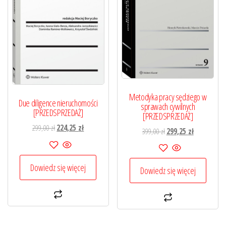
Metodyka pracy sędziego w
Due diligence nieruchomości
sprawach cywilnych
[PRZEDSPRZEDAŻ]
[PRZEDSPRZEDAŻ]
Pierwotna
Aktualna
299,00
zł
224,25
zł
Pierwotna
Aktualna
399,00
zł
299,25
zł
cena
cena
cena
cena
wynosiła:
wynosi:
wynosiła:
wynosi:
299,00 zł.
224,25 zł.
Dowiedz się więcej
399,00 zł.
299,25 zł.
Dowiedz się więcej