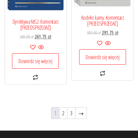
Kodeks karny. Komentarz
Dyrektywa NIS2. Komentarz
[PRZEDSPRZEDAŻ]
[PRZEDSPRZEDAŻ]
Pierwotna
Aktualna
389,00
zł
291,75
zł
Pierwotna
Aktualna
349,00
zł
261,75
zł
cena
cena
cena
cena
wynosiła:
wynosi:
wynosiła:
wynosi:
389,00 zł.
291,75 zł.
Dowiedz się więcej
349,00 zł.
261,75 zł.
Dowiedz się więcej
1
2
3
→