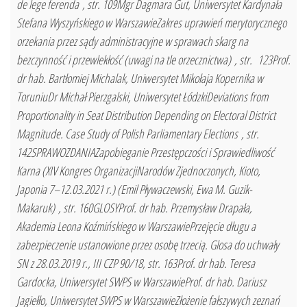
de lege ferenda , str. 109Mgr Dagmara Gut, Uniwersytet Kardynała
Stefana Wyszyńskiego w WarszawieZakres uprawień merytorycznego
orzekania przez sądy administracyjne w sprawach skarg na
bezczynność i przewlekłość (uwagi na tle orzecznictwa) , str. 123Prof.
dr hab. Bartłomiej Michalak, Uniwersytet Mikołaja Kopernika w
ToruniuDr Michał Pierzgalski, Uniwersytet ŁódzkiDeviations from
Proportionality in Seat Distribution Depending on Electoral District
Magnitude. Case Study of Polish Parliamentary Elections , str.
142SPRAWOZDANIAZapobieganie Przestępczości i Sprawiedliwość
Karna (XIV Kongres OrganizacjiNarodów Zjednoczonych, Kioto,
Japonia 7–12.03.2021 r.) (Emil Pływaczewski, Ewa M. Guzik-
Makaruk) , str. 160GLOSYProf. dr hab. Przemysław Drapała,
Akademia Leona Koźmińskiego w WarszawiePrzejęcie długu a
zabezpieczenie ustanowione przez osobę trzecią. Glosa do uchwały
SN z 28.03.2019 r., III CZP 90/18, str. 163Prof. dr hab. Teresa
Gardocka, Uniwersytet SWPS w WarszawieProf. dr hab. Dariusz
Jagiełło, Uniwersytet SWPS w WarszawieZłożenie fałszywych zeznań