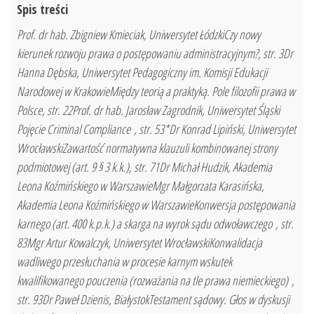
Spis treści
Prof. dr hab. Zbigniew Kmieciak, Uniwersytet ŁódzkiCzy nowy
kierunek rozwoju prawa o postępowaniu administracyjnym?, str. 3Dr
Hanna Dębska, Uniwersytet Pedagogiczny im. Komisji Edukacji
Narodowej w KrakowieMiędzy teorią a praktyką. Pole filozofii prawa w
Polsce, str. 22Prof. dr hab. Jarosław Zagrodnik, Uniwersytet Śląski
Pojęcie Criminal Compliance , str. 53*Dr Konrad Lipiński, Uniwersytet
WrocławskiZawartość normatywna klauzuli kombinowanej strony
podmiotowej (art. 9 § 3 k.k.), str. 71Dr Michał Hudzik, Akademia
Leona Koźmińskiego w WarszawieMgr Małgorzata Karasińska,
Akademia Leona Koźmińskiego w WarszawieKonwersja postępowania
karnego (art. 400 k.p.k.) a skarga na wyrok sądu odwoławczego , str.
83Mgr Artur Kowalczyk, Uniwersytet WrocławskiKonwalidacja
wadliwego przesłuchania w procesie karnym wskutek
kwalifikowanego pouczenia (rozważania na tle prawa niemieckiego) ,
str. 93Dr Paweł Dzienis, BiałystokTestament sądowy. Głos w dyskusji