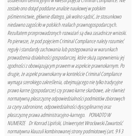
ustaleniom definicyjnym w kwestii pojęcia Criminal Compliance. Nie
zostało ono dotąd poddane analizie naukowej w polskim
piśmiennictwie, głównie dlatego, jak wolno sądzić, że stosunkowo
niedawno zagościło w polskich realiach prawnogospodarczych.
Rezultatem przeprowadzonych rozważań są dwa zasadnicze wnioski.
Po pierwsze, że pod pojęciem Criminal Compliance należy rozumieć
reguły i standardy zachowania lub postępowania w warunkach
prowadzenia działalności gospodarczej, które służą zapewnieniu jej
zgodności z obowiązującym prawem w aspekcie prawnokarnym. Po
drugie, że aspekt prawnokarny w kontekście Criminal Compliance
wymaga szerokiego zakreślenia, obejmującego nie tylko tradycyjne
prawo karne (gospodarcze) czy prawo karne skarbowe, ale również
normatywną płaszczyznę odpowiedzialności podmiotów zbiorowych
za czyny zabronione, odpowiedzialności dyscyplinarnej oraz
płaszczyznę prawa administracyjno-karnego. PONADTO W
NUMERZE Dr Konrad Lipiński, Uniwersytet Wrocławski Zawartość
normatywna klauzuli kombinowanej strony podmiotowej (art. 9 § 3