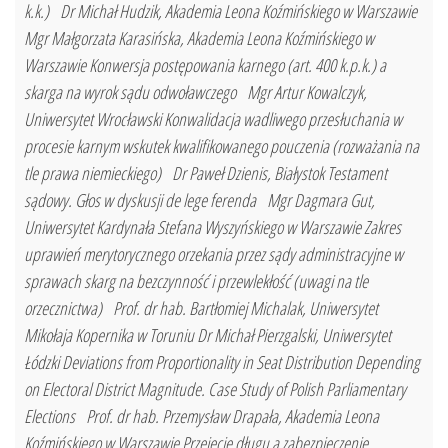
k.k.) Dr Michał Hudzik, Akademia Leona Koźmińskiego w Warszawie
Mgr Małgorzata Karasińska, Akademia Leona Koźmińskiego w
Warszawie Konwersja postępowania karnego (art. 400 k.p.k.) a
skarga na wyrok sądu odwoławczego Mgr Artur Kowalczyk,
Uniwersytet Wrocławski Konwalidacja wadliwego przesłuchania w
procesie karnym wskutek kwalifikowanego pouczenia (rozważania na
tle prawa niemieckiego) Dr Paweł Dzienis, Białystok Testament
sądowy. Głos w dyskusji de lege ferenda Mgr Dagmara Gut,
Uniwersytet Kardynała Stefana Wyszyńskiego w Warszawie Zakres
uprawień merytorycznego orzekania przez sądy administracyjne w
sprawach skarg na bezczynność i przewlekłość (uwagi na tle
orzecznictwa) Prof. dr hab. Bartłomiej Michalak, Uniwersytet
Mikołaja Kopernika w Toruniu Dr Michał Pierzgalski, Uniwersytet
Łódzki Deviations from Proportionality in Seat Distribution Depending
on Electoral District Magnitude. Case Study of Polish Parliamentary
Elections Prof. dr hab. Przemysław Drapała, Akademia Leona
Koźmińskiego w Warszawie Przejęcie długu a zabezpieczenie