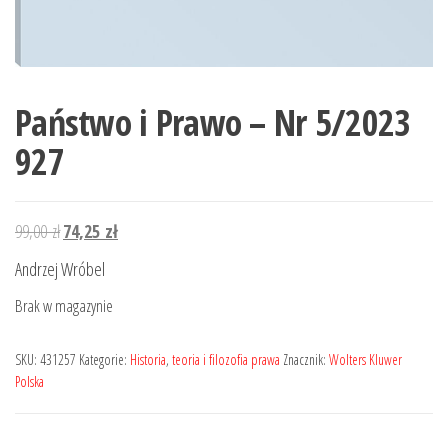
Państwo i Prawo – Nr 5/2023
927
Pierwotna
Aktualna
99,00
zł
74,25
zł
cena
cena
Andrzej Wróbel
wynosiła:
wynosi:
Brak w magazynie
99,00 zł.
74,25 zł.
SKU:
431257
Kategorie:
Historia
,
teoria i filozofia prawa
Znacznik:
Wolters Kluwer
Polska