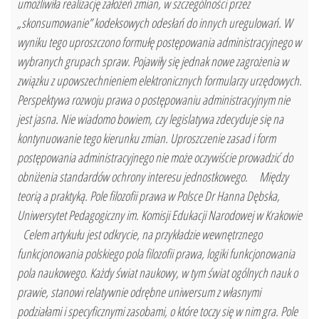
umożliwiła realizację założeń zmian, w szczególności przez
„skonsumowanie” kodeksowych odesłań do innych uregulowań. W
wyniku tego uproszczono formułę postępowania administracyjnego w
wybranych grupach spraw. Pojawiły się jednak nowe zagrożenia w
związku z upowszechnieniem elektronicznych formularzy urzędowych.
Perspektywa rozwoju prawa o postępowaniu administracyjnym nie
jest jasna. Nie wiadomo bowiem, czy legislatywa zdecyduje się na
kontynuowanie tego kierunku zmian. Uproszczenie zasad i form
postępowania administracyjnego nie może oczywiście prowadzić do
obniżenia standardów ochrony interesu jednostkowego. Między
teorią a praktyką. Pole filozofii prawa w Polsce Dr Hanna Dębska,
Uniwersytet Pedagogiczny im. Komisji Edukacji Narodowej w Krakowie
Celem artykułu jest odkrycie, na przykładzie wewnętrznego
funkcjonowania polskiego pola filozofii prawa, logiki funkcjonowania
pola naukowego. Każdy świat naukowy, w tym świat ogólnych nauk o
prawie, stanowi relatywnie odrębne uniwersum z własnymi
podziałami i specyficznymi zasobami, o które toczy się w nim gra. Pole