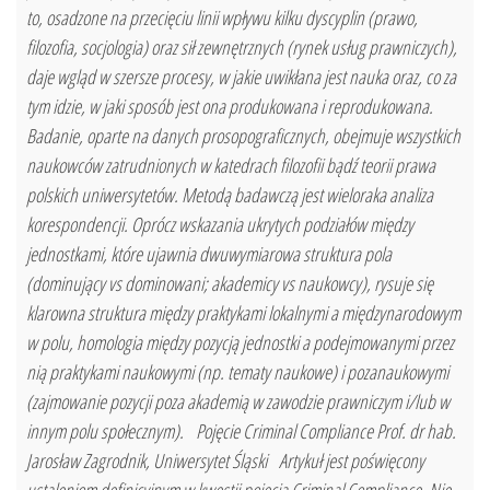
to, osadzone na przecięciu linii wpływu kilku dyscyplin (prawo,
filozofia, socjologia) oraz sił zewnętrznych (rynek usług prawniczych),
daje wgląd w szersze procesy, w jakie uwikłana jest nauka oraz, co za
tym idzie, w jaki sposób jest ona produkowana i reprodukowana.
Badanie, oparte na danych prosopograficznych, obejmuje wszystkich
naukowców zatrudnionych w katedrach filozofii bądź teorii prawa
polskich uniwersytetów. Metodą badawczą jest wieloraka analiza
korespondencji. Oprócz wskazania ukrytych podziałów między
jednostkami, które ujawnia dwuwymiarowa struktura pola
(dominujący vs dominowani; akademicy vs naukowcy), rysuje się
klarowna struktura między praktykami lokalnymi a międzynarodowym
w polu, homologia między pozycją jednostki a podejmowanymi przez
nią praktykami naukowymi (np. tematy naukowe) i pozanaukowymi
(zajmowanie pozycji poza akademią w zawodzie prawniczym i/lub w
innym polu społecznym). Pojęcie Criminal Compliance Prof. dr hab.
Jarosław Zagrodnik, Uniwersytet Śląski Artykuł jest poświęcony