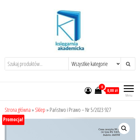
Przejdź
do
treści
0
0,00 zł
Menu
Strona główna
»
Sklep
»
Państwo i Prawo – Nr 5/2023 927
Promocja!