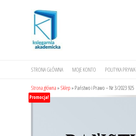
Przejdź
do
treści
STRONA GŁÓWNA
MOJE KONTO
POLITYKA PRYWA
Strona główna
»
Sklep
»
Państwo i Prawo – Nr 3/2023 925
Promocja!