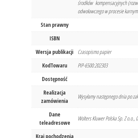
środków kompensacyjnych (rozwa
odwoławczego w procesie karnym (
Stan prawny
ISBN
Wersja publikacji
Czasopismo papier
KodTowaru
PIP-6500:202303
Dostępność
Realizacja
Wysyłamy następnego dnia po zak
zamówienia
Dane
Wolters Kluwer Polska Sp. Z o.o.,
teleadresowe
Kraj pochodzenia