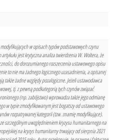
dyfikujących w opisach typów podstawowych czynu
rtykułu jest krytyczna analiza twierdzenia W. Woltera, że
czności, do dorozumianego rozszerzenia ustawowego opisu
nie to nie ma żadnego logicznego uzasadnienia, a opisanej
ą także żadne względy pozalogiczne. Jeżeli ustawodawca
wowej, tj. z pewną podkategorią tych czynów związać
abronionego (np. zabójstwo) wprowadza także jego odmianę
nego w typie zmodyfikowanym jest bogatszy od ustawowego
ynów rozpatrywanej kategorii (tzw. znamię modyfikujące).
1 ze szczególnym uwzględnieniem kryzysu humanitarnego na
ropejskiej na kryzys humanitarny trwający od sierpnia 2021
migracji od 2015 roku. Autor przekonuje, że prawne i faktyczne