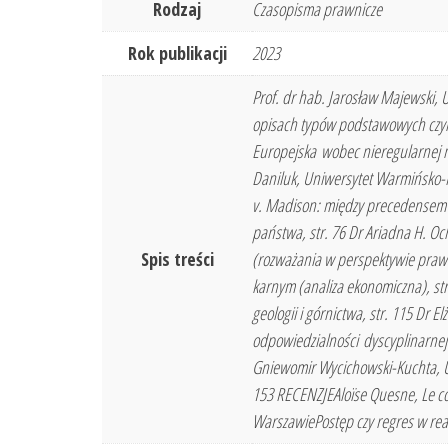
Rodzaj
Czasopisma prawnicze
Rok publikacji
2023
Prof. dr hab. Jarosław Majewski
opisach typów podstawowych czynu
Europejska wobec nieregularnej m
Daniluk, Uniwersytet Warmińsko-M
v. Madison: między precedensem a
państwa, str. 76 Dr Ariadna H. 
Spis treści
(rozważania w perspektywie praw
karnym (analiza ekonomiczna), str
geologii i górnictwa, str. 115 Dr
odpowiedzialności dyscyplinarnej (a
Gniewomir Wycichowski-Kuchta, Un
153 RECENZJEAloïse Quesne, Le co
WarszawiePostęp czy regres w reali