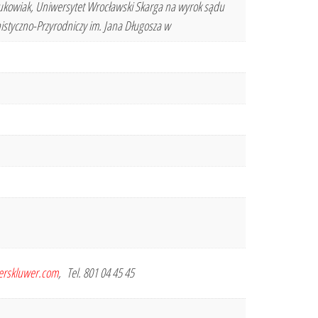
owiak, Uniwersytet Wrocławski Skarga na wyrok sądu
styczno-Przyrodniczy im. Jana Długosza w
terskluwer.com
, Tel. 801 04 45 45