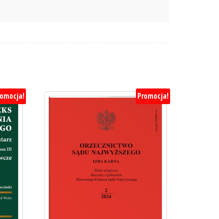
romocja!
Promocja!