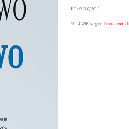
wynosiła:
wynosi:
Brak w magazynie
99,00 zł.
74,25 zł.
SKU:
417808
Kategorie:
Historia
,
teoria i 