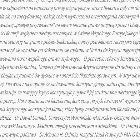
ie w odpowiedzi na wzmożoną presję migracyjną ze strony Białorusi były nie d
ła się na zdecydowaną reakcję celem wymuszenia przestrzegania zobowiązań Po
oistej „polityki przyzwolenia” na jawne łamanie prawa unijnego przez Polskę.
ności Komisji względem niedopuszczalnych w świetle Wspólnego Europejskiego
i na sytuację na granicy polsko-białoruskiej należy potraktować raczej jako egz
aznaczył się wyraźnie po dokonaniu się rozłamu w Unii na tle kryzysu migracyjne
owania norm wspólnego prawa azylowego. O potrzebie reformy konstytucyjnej
cichowski-Kuchta, Uniwersytet Warszawski Artykuł nawiązuje do debaty o refo
próbując usytuować ów dyskurs w kontekście filozoficznoprawnym. W artykule 
ej. Pierwsza z nich optuje za zachowaniem konstytucyjnego status quo, identyf
skazuje, że trwający kryzys konstytucyjny ujawnił jej strukturalne niedociągn
ozycji, które oparte są na filozoficznej koncepcji „krytyki form życia” wyprac
ia krytycznego konstytucjonalizmu, który byłby zaadaptowaniem filozoficznej
RZE Dr Dawid Daniluk, Uniwersytet Warmińsko-Mazurski w Olsztynie Nowe
 Warszawski Marbury v. Madison: między precedensem a artefaktem Dr Hanna D
ku prawnym państwa Dr Ariadna H. Ochnio, Instytut Nauk Prawnych PAN O fun