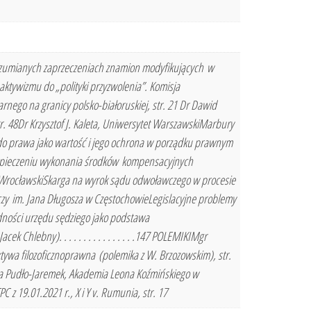
ozumianych zaprzeczeniach znamion modyfikujących w
ktywizmu do „polityki przyzwolenia”. Komisja
ego na granicy polsko-białoruskiej, str. 21 Dr Dawid
 48Dr Krzysztof J. Kaleta, Uniwersytet WarszawskiMarbury
 do prawa jako wartość i jego ochrona w porządku prawnym
bezpieczeniu wykonania środków kompensacyjnych
 WrocławskiSkarga na wyrok sądu odwoławczego w procesie
iczy im. Jana Długosza w CzęstochowieLegislacyjne problemy
odności urzędu sędziego jako podstawa
 Chlebny). . . . . . . . . . . . . . . .147 POLEMIKIMgr
ywa filozoficznoprawna (polemika z W. Brzozowskim), str.
nna Pudło-Jaremek, Akademia Leona Koźmińskiego w
z 19.01.2021 r., X i Y v. Rumunia, str. 17