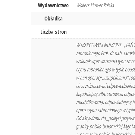
Wydawnictwo
Wolters Kluwer Polska
Okładka
Liczba stron
W MARCOWYM NUMERZE „PAŃSTWA I
zabronionego Prof. dr hab. Jarosł
wskutek wprowadzenia typu zmody
czynu zabronionego w typie podst
w nim operacji „uzupełniania” ro
chce zróżnicować odpowiedzialność
łagodniejszą albo surowszą odpow
zmodyfikowaną, odpowiadającą te
opisu czynu zabronionego w typie
Od aktywizmu do „polityki przyzw
granicy polsko-białoruskiej Mgr M
r. na granicy polsko-białoruskiej,