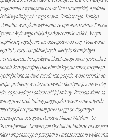
o pogodzenia z wymogami prawa Unii Europejskiej, a jednak
lski wynikających z tego prawa. Zamiast tego, Komisja
 Ponadto, w artykule wykazano, że opisane działanie Komisji
 Systemu Azylowego działań państw członkowskich. W tym
emplifikację reguły, nie zaś odstępstwo od niej. Postawiono
go 2015 roku i lat późniejszych, kiedy to Komisja była
 raz jeszcze. Perspektywa filozoficznoprawna (polemika z
rmie konstytucyjnej jako efekcie kryzysu konstytucyjnego
wyodrębnione są dwie zasadnicze pozycje w odniesieniu do
ikując problemy w (nie)stosowaniu Konstytucji, a nie w niej
ięcia, co powoduje konieczność jej zmiany. Przedstawione są
owanej przez prof. Rahelę Jaeggi. Jako zwieńczenie artykułu
 metodologii proponowanej przez Jaeggi do dogmatyki
 rozwiązania ustrojowe Państwa Miasta Watykan Dr
uszka-Jakimko, Uniwersytet Opolski Zaufanie do prawa jako
kcji kompensacyjnej przepadku i zabezpieczeniu wykonania