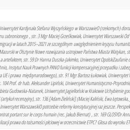
, Uniwersytet Kardynała Stefana Wyszyńskiego w WarszawieO (rzekomych) dor
 zabronionego , str. 3 Mgr Maciej Grześkowiak, Uniwersytet Warszawski Od a
igracji w latach 2015–2021 ze szczególnym uwzględnieniem kryzysu humanitarn
azurski w Olsztynie Nowe rozwiązania ustrojowe Państwa Miasta Watykan, str.
 artefaktem, str. 59 Dr Hanna Duszka-Jakimko, Uniwersytet OpolskiZaufanie
Ochnio, Instytut Nauk Prawnych PANO funkcji kompensacyjnej przepadku i za
a UE i prawa międzynarodowego), str. 91 Mgr Bartosz Łukowiak, Uniwersytet
. 104 Prof. dr hab. Aleksander Lipiński, Uniwersytet Humanistyczno-Przyrodn
 Elżbieta Gudowska-Natanek, Uniwersytet Jagielloński w Krakowie Uchybienie g
rtykuł recenzyjny), str. 136 [Adam Zieliński] (Maciej Kaliński, Ewa Łętowska, Jacek
iwersytet WarszawskiO potrzebie reformy konstytucyjnej raz jeszcze. Perspekt
ntrat portant sur le corps humain (rec. Jakub Biernat) , str. 169 GLOSYDr A
zacji prawa do tożsamości płciowej w orzecznictwie ETPC? Glosa do wyroku ETPC 