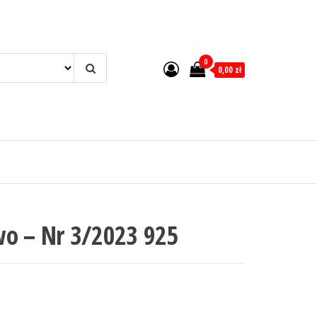
0
0,00 zł
wo – Nr 3/2023 925