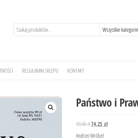
TNOŚCI
REGULAMIN SKLEPU
KONTAKT
Państwo i Pra
Pierwotna
Aktualna
99,00
zł
74,25
zł
cena
cena
Andrzej Wróbel