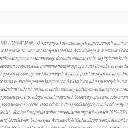
 PRAWA” M.IN. O (rzekomych) dorozumianych zaprzeczeniach znamion mo
aw Majewski, Uniwersytet Kardynała Stefana Wyszyńskiego w Warszawie Celem a
fikowanego czynu zabronionego dochodzi automatycznie, siłą logicznej konie
awowym o zaprzeczenie znamienia modyfikującego. Autor dowodzi, że twierdze
dzajowych opisów czynów zabronionych w typach podstawowych nie uzasadniaj
 karną w obrębie pewnej kategorii czynów karalnych już na płaszczyźnie usta
iedzialność niż z ich resztą, to oprócz odmiany podstawowej danego czynu z
j podkategorii (np. zabójstwo eutanatyczne). Ustawowy opis czynu zabronio
 podstawowym o cechę, która odróżnia daną podkategorię czynów od reszty cz
olenia”. Komisja Europejska wobec nieregularnej migracji w latach 2015–202
aciej Grześkowiak, Uniwersytet Warszawski Artykuł analizuje reakcję Komisji Eu
 a także porównanie tej reakcji z aktywnością Komisji w obszarze nieregularnej 