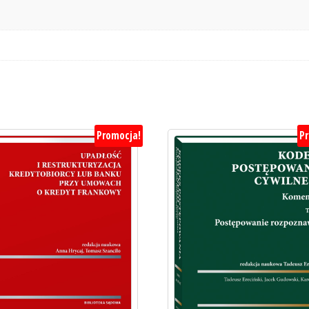
Promocja!
P