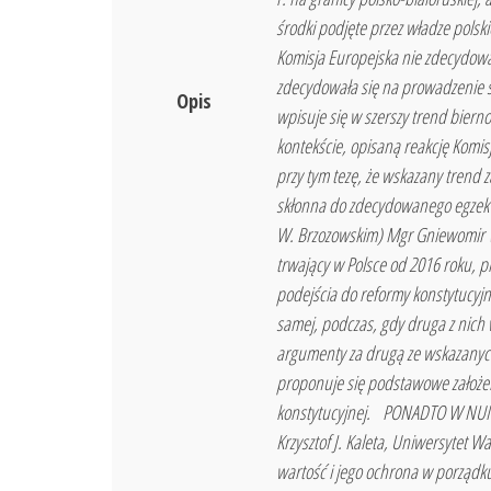
środki podjęte przez władze polsk
Komisja Europejska nie zdecydowa
zdecydowała się na prowadzenie sw
Opis
wpisuje się w szerszy trend bier
kontekście, opisaną reakcję Komisj
przy tym tezę, że wskazany trend z
skłonna do zdecydowanego egzekw
W. Brzozowskim) Mgr Gniewomir Wy
trwający w Polsce od 2016 roku, 
podejścia do reformy konstytucyjn
samej, podczas, gdy druga z nich w
argumenty za drugą ze wskazanych p
proponuje się podstawowe założen
konstytucyjnej. PONADTO W NUME
Krzysztof J. Kaleta, Uniwersytet
wartość i jego ochrona w porząd