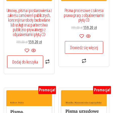
Umowy, pisma i postanowienia z
Pisma procesowe z zakresu
zakresu zamówień publicznych,
prawa pracy z objaśnieniami i
koncesji na roboty budowlane
płytą CD
lub usługi oraz partnerstwa
Pierwotna
Aktualna
199,00
zł
159,20
zł
publiczno-prywatnego z
cena
cena
objaśnieniami i płytą CD
wynosiła:
wynosi:
Pierwotna
Aktualna
199,00
zł
159,20
zł
199,00 zł.
159,20 zł.
Dowiedz się więcej
cena
cena
wynosiła:
wynosi:
199,00 zł.
159,20 zł.
Dodaj do koszyka
Promocja!
Promocja!