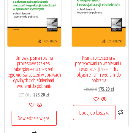
Umowy, pisma i pisma
Pisma i orzeczenia w
procesowe z zakresu
postępowaniu o wspieraniu i
zabezpieczenia roszczeń i
resocjalizacji nieletnich z
egzekucji świadczeń w sprawach
objaśnieniami i wzorami do
cywilnych z objaśnieniami i
pobrania
wzorami do pobrania
Pierwotna
Aktualna
219,00
zł
175,20
zł
Pierwotna
Aktualna
279,00
zł
223,20
zł
cena
cena
cena
cena
wynosiła:
wynosi:
wynosiła:
wynosi:
219,00 zł.
175,20 zł.
Dodaj do koszyka
279,00 zł.
223,20 zł.
Dowiedz się więcej