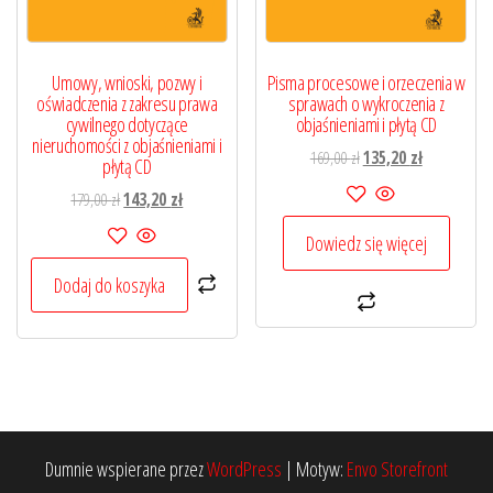
Umowy, wnioski, pozwy i
Pisma procesowe i orzeczenia w
oświadczenia z zakresu prawa
sprawach o wykroczenia z
cywilnego dotyczące
objaśnieniami i płytą CD
nieruchomości z objaśnieniami i
Pierwotna
Aktualna
169,00
zł
135,20
zł
płytą CD
cena
cena
Pierwotna
Aktualna
179,00
zł
143,20
zł
wynosiła:
wynosi:
cena
cena
169,00 zł.
135,20 zł.
Dowiedz się więcej
wynosiła:
wynosi:
179,00 zł.
143,20 zł.
Dodaj do koszyka
Dumnie wspierane przez
WordPress
|
Motyw:
Envo Storefront