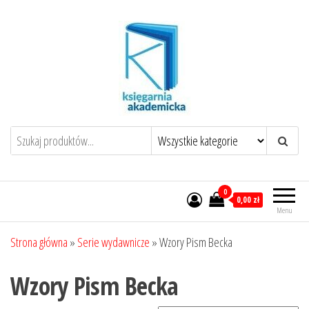
Przejdź
do
treści
0
0,00 zł
Menu
Strona główna
»
Serie wydawnicze
»
Wzory Pism Becka
Wzory Pism Becka