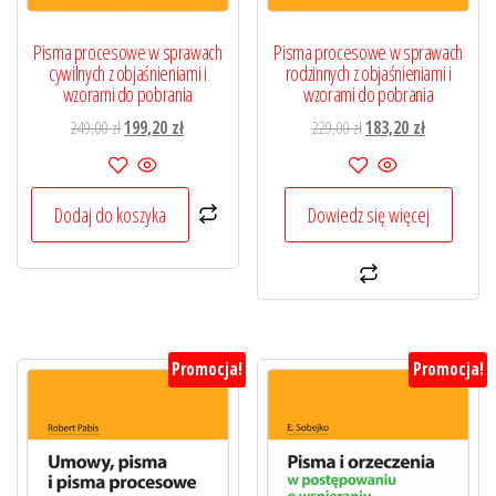
Pisma procesowe w sprawach
Pisma procesowe w sprawach
cywilnych z objaśnieniami i
rodzinnych z objaśnieniami i
wzorami do pobrania
wzorami do pobrania
Pierwotna
Aktualna
Pierwotna
Aktualna
249,00
zł
199,20
zł
229,00
zł
183,20
zł
cena
cena
cena
cena
wynosiła:
wynosi:
wynosiła:
wynosi:
249,00 zł.
199,20 zł.
229,00 zł.
183,20 zł.
Dodaj do koszyka
Dowiedz się więcej
Promocja!
Promocja!