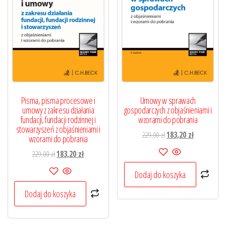
Pisma, pisma procesowe i
Umowy w sprawach
umowy z zakresu działania
gospodarczych z objaśnieniami i
fundacji, fundacji rodzinnej i
wzorami do pobrania
stowarzyszeń z objaśnieniami i
Pierwotna
Aktualna
229,00
zł
183,20
zł
wzorami do pobrania
cena
cena
Pierwotna
Aktualna
229,00
zł
183,20
zł
wynosiła:
wynosi:
cena
cena
229,00 zł.
183,20 zł.
Dodaj do koszyka
wynosiła:
wynosi:
229,00 zł.
183,20 zł.
Dodaj do koszyka