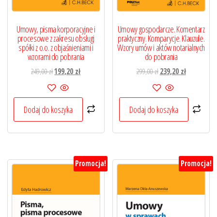
Umowy, pisma korporacyjne i
Umowy gospodarcze. Komentarz
procesowe z zakresu obsługi
praktyczny. Komparycje. Klauzule.
spółki z o.o. z objaśnieniami i
Wzory umów i aktów notarialnych
wzorami do pobrania
do pobrania
Pierwotna
Aktualna
Pierwotna
Aktualna
249,00
zł
199,20
zł
299,00
zł
239,20
zł
cena
cena
cena
cena
wynosiła:
wynosi:
wynosiła:
wynosi:
249,00 zł.
199,20 zł.
299,00 zł.
239,20 zł.
Dodaj do koszyka
Dodaj do koszyka
Promocja!
Promocja!