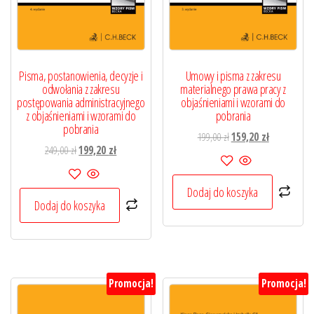
Pisma, postanowienia, decyzje i
Umowy i pisma z zakresu
odwołania z zakresu
materialnego prawa pracy z
postępowania administracyjnego
objaśnieniami i wzorami do
z objaśnieniami i wzorami do
pobrania
pobrania
Pierwotna
Aktualna
199,00
zł
159,20
zł
Pierwotna
Aktualna
249,00
zł
199,20
zł
cena
cena
cena
cena
wynosiła:
wynosi:
wynosiła:
wynosi:
199,00 zł.
159,20 zł.
Dodaj do koszyka
249,00 zł.
199,20 zł.
Dodaj do koszyka
Promocja!
Promocja!