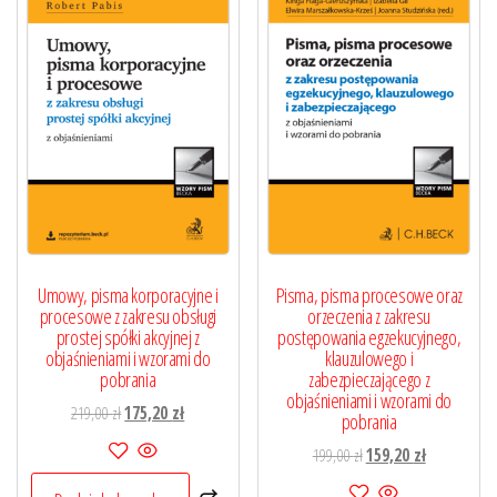
Umowy, pisma korporacyjne i
Pisma, pisma procesowe oraz
procesowe z zakresu obsługi
orzeczenia z zakresu
prostej spółki akcyjnej z
postępowania egzekucyjnego,
objaśnieniami i wzorami do
klauzulowego i
pobrania
zabezpieczającego z
objaśnieniami i wzorami do
Pierwotna
Aktualna
219,00
zł
175,20
zł
pobrania
cena
cena
Pierwotna
Aktualna
199,00
zł
159,20
zł
wynosiła:
wynosi:
cena
cena
219,00 zł.
175,20 zł.