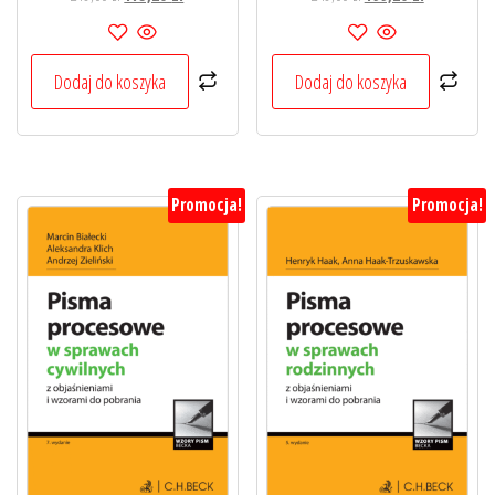
cena
cena
cena
cena
wynosiła:
wynosi:
wynosiła:
wynosi:
219,00 zł.
175,20 zł.
249,00 zł.
199,20 zł.
Dodaj do koszyka
Dodaj do koszyka
Promocja!
Promocja!