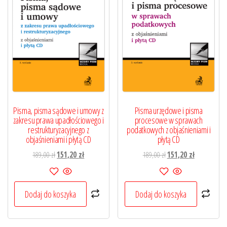
Pisma, pisma sądowe i umowy z
Pisma urzędowe i pisma
zakresu prawa upadłościowego i
procesowe w sprawach
restrukturyzacyjnego z
podatkowych z objaśnieniami i
objaśnieniami i płytą CD
płytą CD
Pierwotna
Aktualna
Pierwotna
Aktualna
189,00
zł
151,20
zł
189,00
zł
151,20
zł
cena
cena
cena
cena
wynosiła:
wynosi:
wynosiła:
wynosi:
189,00 zł.
151,20 zł.
189,00 zł.
151,20 zł.
Dodaj do koszyka
Dodaj do koszyka