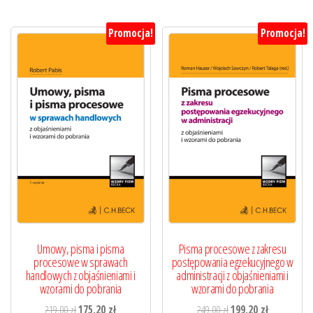
Promocja!
Promocja!
Umowy, pisma i pisma
Pisma procesowe z zakresu
procesowe w sprawach
postępowania egzekucyjnego w
handlowych z objaśnieniami i
administracji z objaśnieniami i
wzorami do pobrania
wzorami do pobrania
Pierwotna
Aktualna
Pierwotna
Aktualna
219,00
zł
175,20
zł
249,00
zł
199,20
zł