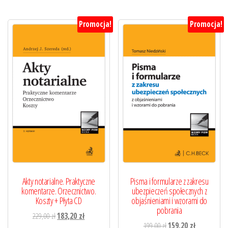
Promocja!
Promocja!
Akty notarialne. Praktyczne
Pisma i formularze z zakresu
komentarze. Orzecznictwo.
ubezpieczeń społecznych z
Koszty + Płyta CD
objaśnieniami i wzorami do
pobrania
Pierwotna
Aktualna
229,00
zł
183,20
zł
Pierwotna
Aktualna
199,00
zł
159,20
zł
cena
cena