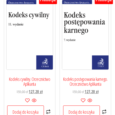
Kodeks cywilny. Orzecznictwo
Kodeks postępowania karnego.
Aplikanta
Orzecznictwo Aplikanta
Pierwotna
Aktualna
Pierwotna
Aktualna
159,00
zł
127,20
zł
159,00
zł
127,20
zł
cena
cena
cena
cena
wynosiła:
wynosi:
wynosiła:
wynosi:
159,00 zł.
127,20 zł.
159,00 zł.
127,20 zł.
Dodaj do koszyka
Dodaj do koszyka