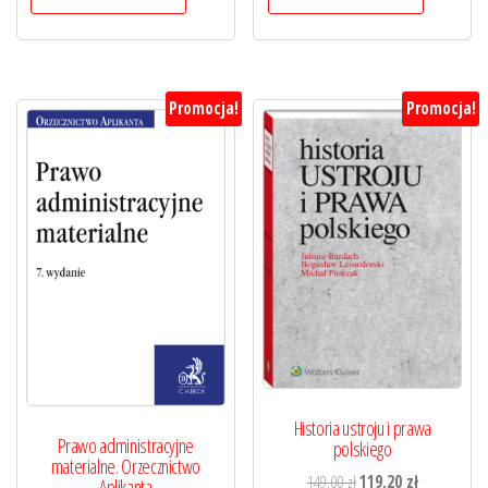
Promocja!
Promocja!
Historia ustroju i prawa
Prawo administracyjne
polskiego
materialne. Orzecznictwo
Pierwotna
Aktualna
149,00
zł
119,20
zł
Aplikanta