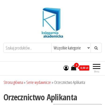
Przejdź
do
treści
0
0,00 zł
Menu
Strona główna
»
Serie wydawnicze
»
Orzecznictwo Aplikanta
Orzecznictwo Aplikanta