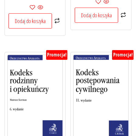
cena
cena
wynosiła:
wynosi:
wynosiła:
wynosi:
149,00 zł.
119,20 zł.
Dodaj do koszyka
149,00 zł.
119,20 zł.
Dodaj do koszyka
Promocja!
Promocja!