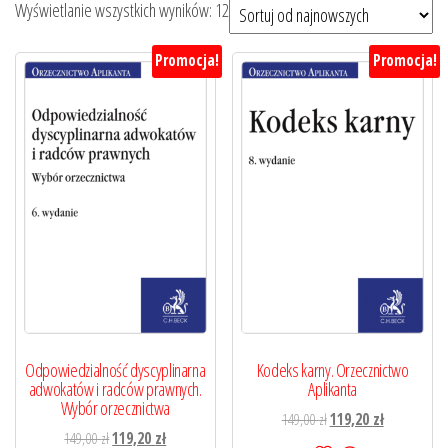
Posortowane
Wyświetlanie wszystkich wyników: 12
według
Promocja!
Promocja!
najnowszych
Odpowiedzialność dyscyplinarna
Kodeks karny. Orzecznictwo
adwokatów i radców prawnych.
Aplikanta
Wybór orzecznictwa
Pierwotna
Aktualna
149,00
zł
119,20
zł
Pierwotna
Aktualna
149,00
zł
119,20
zł
cena
cena