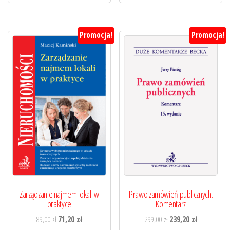
Promocja!
Promocja!
Zarządzanie najmem lokali w
Prawo zamówień publicznych.
praktyce
Komentarz
Pierwotna
Aktualna
Pierwotna
Aktualna
89,00
zł
71,20
zł
299,00
zł
239,20
zł