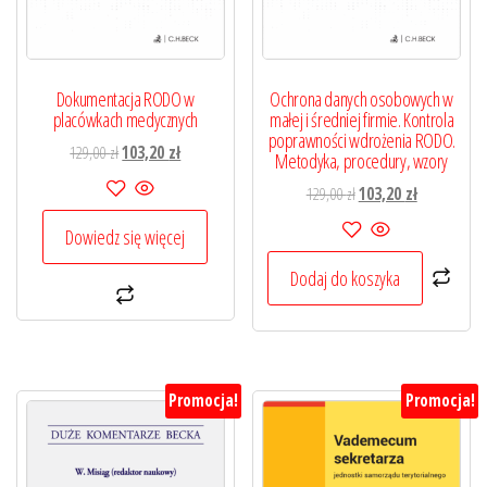
Dokumentacja RODO w
Ochrona danych osobowych w
placówkach medycznych
małej i średniej firmie. Kontrola
poprawności wdrożenia RODO.
Pierwotna
Aktualna
129,00
zł
103,20
zł
Metodyka, procedury, wzory
cena
cena
Pierwotna
Aktualna
129,00
zł
103,20
zł
wynosiła:
wynosi:
cena
cena
129,00 zł.
103,20 zł.
Dowiedz się więcej
wynosiła:
wynosi:
129,00 zł.
103,20 zł.
Dodaj do koszyka
Promocja!
Promocja!