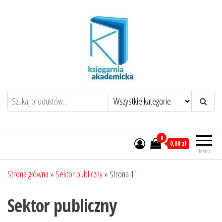
Przejdź
do
treści
0
0,00 zł
Menu
Strona główna
»
Sektor publiczny
»
Strona 11
Sektor publiczny