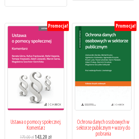
Promocja!
Promocja!
Ustawa o pomocy społecznej.
Ochrona danych osobowych w
Komentarz
sektorze publicznym + wzory do
pobrania
Pierwotna
Aktualna
179,00
zł
143,20
zł