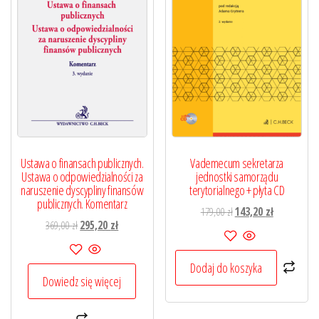
Ustawa o finansach publicznych.
Vademecum sekretarza
Ustawa o odpowiedzialności za
jednostki samorządu
naruszenie dyscypliny finansów
terytorialnego + płyta CD
publicznych. Komentarz
Pierwotna
Aktualna
179,00
zł
143,20
zł
Pierwotna
Aktualna
369,00
zł
295,20
zł
cena
cena
cena
cena
wynosiła:
wynosi:
wynosiła:
wynosi:
179,00 zł.
143,20 zł.
Dodaj do koszyka
369,00 zł.
295,20 zł.
Dowiedz się więcej