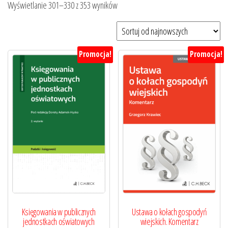
Posortowane
Wyświetlanie 301–330 z 353 wyników
według
najnowszych
Promocja!
Promocja!
Księgowania w publicznych
Ustawa o kołach gospodyń
jednostkach oświatowych
wiejskich. Komentarz