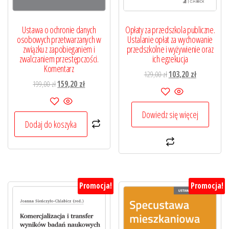
Ustawa o ochronie danych
Opłaty za przedszkola publiczne.
osobowych przetwarzanych w
Ustalanie opłat za wychowanie
związku z zapobieganiem i
przedszkolne i wyżywienie oraz
zwalczaniem przestępczości.
ich egzekucja
Komentarz
Pierwotna
Aktualna
129,00
zł
103,20
zł
Pierwotna
Aktualna
199,00
zł
159,20
zł
cena
cena
cena
cena
wynosiła:
wynosi:
wynosiła:
wynosi:
129,00 zł.
103,20 zł.
Dowiedz się więcej
199,00 zł.
159,20 zł.
Dodaj do koszyka
Promocja!
Promocja!