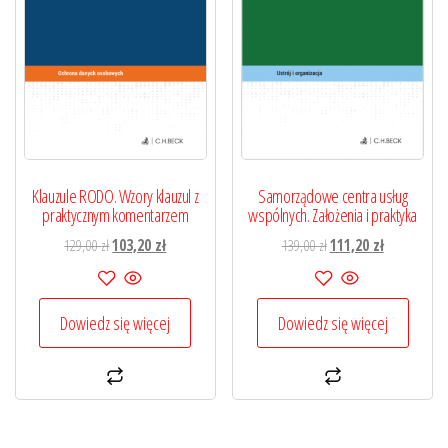
Klauzule RODO. Wzory klauzul z
Samorządowe centra usług
praktycznym komentarzem
wspólnych. Założenia i praktyka
Pierwotna
Aktualna
Pierwotna
Aktualna
129,00
zł
103,20
zł
139,00
zł
111,20
zł
cena
cena
cena
cena
wynosiła:
wynosi:
wynosiła:
wynosi:
129,00 zł.
103,20 zł.
139,00 zł.
111,20 zł.
Dowiedz się więcej
Dowiedz się więcej