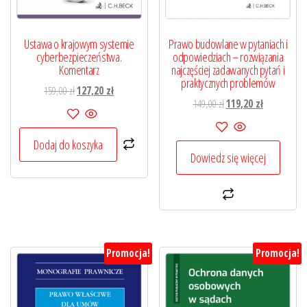
Ustawa o krajowym systemie
Prawo budowlane w pytaniach i
cyberbezpieczeństwa.
odpowiedziach – rozwiązania
Komentarz
najczęściej zadawanych pytań i
praktycznych problemów
Pierwotna
Aktualna
159,00
zł
127,20
zł
Pierwotna
Aktualna
149,00
zł
119,20
zł
cena
cena
cena
cena
wynosiła:
wynosi:
wynosiła:
wynosi:
159,00 zł.
127,20 zł.
Dodaj do koszyka
149,00 zł.
119,20 zł.
Dowiedz się więcej
Promocja!
Promocja!