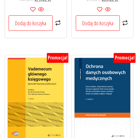
cena
cena
cena
cena
wynosiła:
wynosi:
wynosiła:
wynosi:
349,00 zł.
279,20 zł.
299,00 zł.
239,20 zł.
Dodaj do koszyka
Dodaj do koszyka
Promocja!
Promocja!