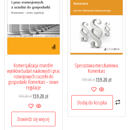
Komercjalizacja i transfer
Specustawa mieszkaniowa.
wyników badań naukowych i prac
Komentarz
rozwojowych z uczelni do
Pierwotna
Aktualna
199,00
zł
159,20
zł
gospodarki. Komentarz – nowe
cena
cena
regulacje
wynosiła:
wynosi:
Pierwotna
Aktualna
199,00
zł
159,20
zł
199,00 zł.
159,20 zł.
Dodaj do koszyka
cena
cena
wynosiła:
wynosi:
199,00 zł.
159,20 zł.
Dowiedz się więcej