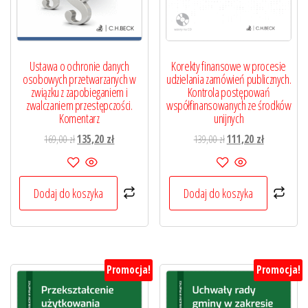
Ustawa o ochronie danych
Korekty finansowe w procesie
osobowych przetwarzanych w
udzielania zamówień publicznych.
związku z zapobieganiem i
Kontrola postępowań
zwalczaniem przestępczości.
współfinansowanych ze środków
Komentarz
unijnych
Pierwotna
Aktualna
Pierwotna
Aktualna
169,00
zł
135,20
zł
139,00
zł
111,20
zł
cena
cena
cena
cena
wynosiła:
wynosi:
wynosiła:
wynosi:
169,00 zł.
135,20 zł.
139,00 zł.
111,20 zł.
Dodaj do koszyka
Dodaj do koszyka
Promocja!
Promocja!