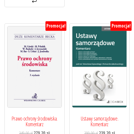
Promocja!
Promocja!
Prawo ochrony środowiska.
Ustawy samorządowe.
Komentarz
Komentarz
Pierwotna
Aktualna
Pierwotna
Aktualna
349,00
zł
279,20
zł
299,00
zł
239,20
zł