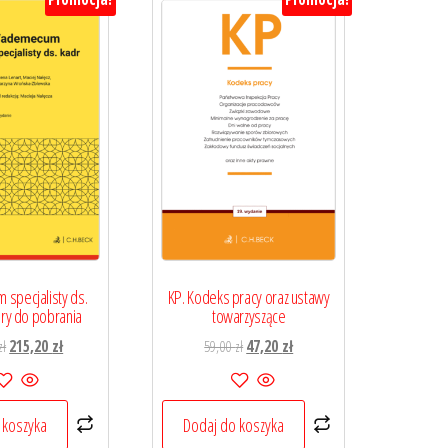
specjalisty ds.
KP. Kodeks pracy oraz ustawy
ory do pobrania
towarzyszące
Pierwotna
Aktualna
Pierwotna
Aktualna
zł
215,20
zł
59,00
zł
47,20
zł
cena
cena
cena
cena
wynosiła:
wynosi:
wynosiła:
wynosi:
269,00 zł.
215,20 zł.
59,00 zł.
47,20 zł.
 koszyka
Dodaj do koszyka