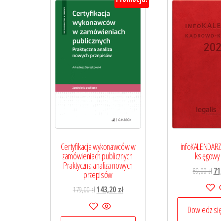
najnowszych
Certyfikacja wykonawców w
infoKALENDARZ
zamówieniach publicznych.
księgowy
Praktyczna analiza nowych
Pi
89,00
zł
71
przepisów
ce
Pierwotna
Aktualna
179,00
zł
143,20
zł
wyn
cena
cena
89,
Dowiedz się
wynosiła:
wynosi: