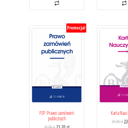
Promocja!
PZP. Prawo zamówień
Karta Nauc
publicznych
Pi
29,00
zł
23
Pierwotna
Aktualna
29,00
zł
23,20
zł