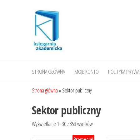
Przejdź
do
treści
STRONA GŁÓWNA
MOJE KONTO
POLITYKA PRYWA
Strona główna
»
Sektor publiczny
Sektor publiczny
Posortowane
Wyświetlanie 1–30 z 353 wyników
według
Promocja!