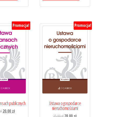
Promocja!
Promocja!
ansach publicznych
Ustawa o gospodarce
nieruchomościami
Pierwotna
Aktualna
zł
20,00
zł
Pierwotna
Aktualna
35,00
zł
28,00
zł