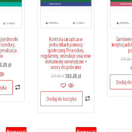
ji jednostki
Kontrola zarządcza w
Zamówien
rocedury,
jednostkach pomocy
instytucjach 
tymalizacja
społecznej. Procedury,
po
ów
regulaminy, instrukcje oraz inne
179,00
dokumenty wewnętrzne +
erwotna
Aktualna
3,20
zł
wzory do pobrania
na
cena
Pierwotna
Aktualna
229,00
zł
183,20
zł
osiła:
wynosi:
Dodaj do
cena
cena
,00 zł.
183,20 zł.
zyka
wynosiła:
wynosi:
229,00 zł.
183,20 zł.
Dodaj do koszyka
Promocja!
Promocja!