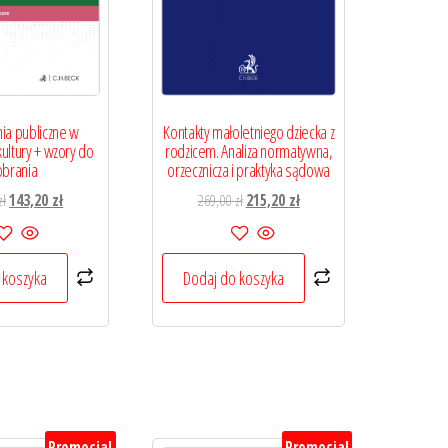
ia publiczne w
Kontakty małoletniego dziecka z
kultury + wzory do
rodzicem. Analiza normatywna,
brania
orzecznicza i praktyka sądowa
Pierwotna
Aktualna
Pierwotna
Aktualna
zł
143,20
zł
269,00
zł
215,20
zł
cena
cena
cena
cena
wynosiła:
wynosi:
wynosiła:
wynosi:
179,00 zł.
143,20 zł.
269,00 zł.
215,20 zł.
 koszyka
Dodaj do koszyka
Promocja!
Promocja!