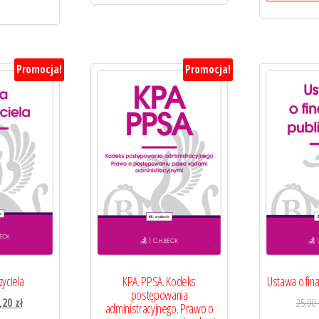
Promocja!
Promocja!
zyciela
KPA. PPSA. Kodeks
Ustawa o fin
postępowania
erwotna
Aktualna
,20
zł
25,00
administracyjnego. Prawo o