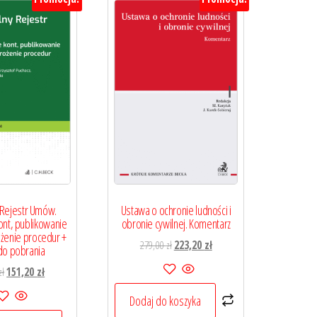
 Rejestr Umów.
Ustawa o ochronie ludności i
ont, publikowanie
obronie cywilnej. Komentarz
enie procedur +
Pierwotna
Aktualna
279,00
zł
223,20
zł
do pobrania
cena
cena
Pierwotna
Aktualna
zł
151,20
zł
wynosiła:
wynosi:
cena
cena
279,00 zł.
223,20 zł.
Dodaj do koszyka
wynosiła:
wynosi: