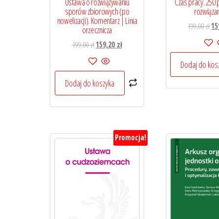
Ustawa o rozwiązywaniu
Czas pracy. 250 
sporów zbiorowych (po
rozwiąza
nowelizacji). Komentarz | Linia
Pi
199,00
zł
15
orzecznicza
ce
Pierwotna
Aktualna
199,00
zł
159,20
zł
wyn
cena
cena
199
Dodaj do kos
wynosiła:
wynosi:
199,00 zł.
159,20 zł.
Dodaj do koszyka
Promocja!