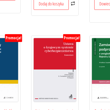
189,00 zł.
151,20 zł.
Dodaj do koszyka
Dowiedz
Promocja!
Promocja!