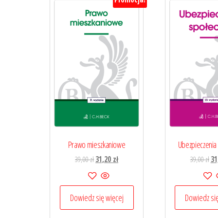
Prawo mieszkaniowe
Ubezpieczenia
Pierwotna
Aktualna
Pi
39,00
zł
31,20
zł
39,00
zł
31
cena
cena
ce
wynosiła:
wynosi:
wyn
39,00 zł.
31,20 zł.
39,
Dowiedz się więcej
Dowiedz się