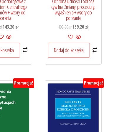
a podprogowe z
Ochrona ludności i obrona
niem Centralnego
cywilna. Zmiany, procedury,
mów + wzory do
wyjaśnienia + wzory do
brania
pobrania
Pierwotna
Aktualna
Pierwotna
Aktualna
zł
143,20
zł
199,00
zł
159,20
zł
cena
cena
cena
cena
wynosiła:
wynosi:
wynosiła:
wynosi:
179,00 zł.
143,20 zł.
199,00 zł.
159,20 zł.
 koszyka
Dodaj do koszyka
Promocja!
Promocja!