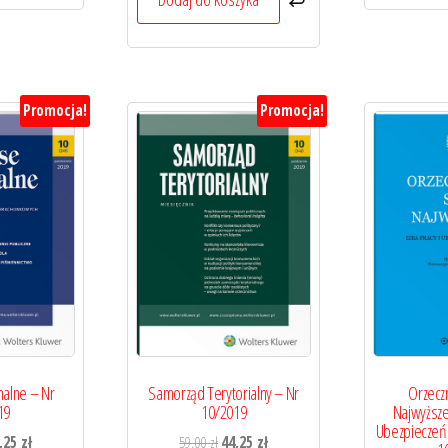
Promocja!
Promocja!
alne – Nr
Samorząd Terytorialny – Nr
Orzecz
19
10/2019
Najwyższeg
Ubezpieczeń
erwotna
Aktualna
Pierwotna
Aktualna
,25
zł
59,00
zł
44,25
zł