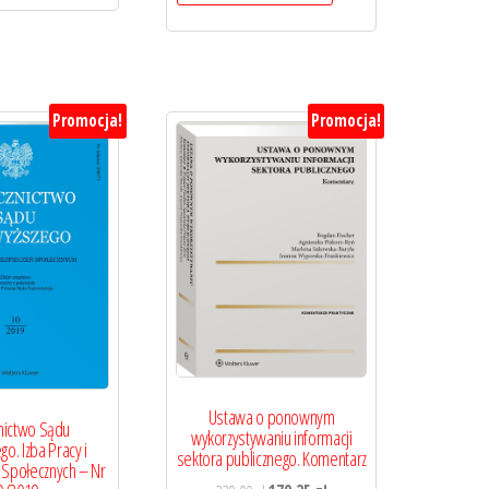
Promocja!
Promocja!
Ustawa o ponownym
nictwo Sądu
wykorzystywaniu informacji
o. Izba Pracy i
sektora publicznego. Komentarz
 Społecznych – Nr