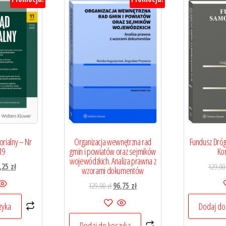
rialny – Nr
Organizacja wewnętrzna rad
Fundusz Dró
19
gmin i powiatów oraz sejmików
Ko
wojewódzkich. Analiza prawna z
erwotna
Aktualna
,25
zł
129,0
wzorami dokumentów
na
cena
Pierwotna
Aktualna
129,00
zł
96,75
zł
osiła:
wynosi:
cena
cena
00 zł.
44,25 zł.
zyka
Dodaj do
wynosiła:
wynosi:
129,00 zł.
96,75 zł.
Dodaj do koszyka