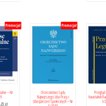
Promocja!
Promocja!
alne – Nr
Orzecznictwo Sądu
Przegląd 
19
Najwyższego. Izba Pracy i
Kwartalnik Ra
Ubezpieczeń Społecznych – Nr
1/2
erwotna
Aktualna
,25
zł
5/2019