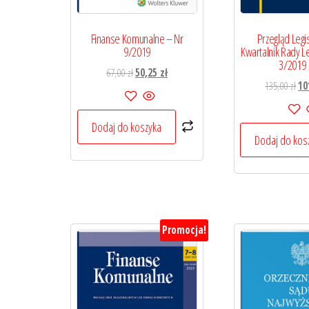
Finanse Komunalne – Nr
Przegląd Legi
9/2019
Kwartalnik Rady Le
3/2019 
Pierwotna
Aktualna
67,00
zł
50,25
zł
Pi
135,00
zł
10
cena
cena
ce
wynosiła:
wynosi:
wyn
67,00 zł.
50,25 zł.
Dodaj do koszyka
135
Dodaj do kos
Promocja!