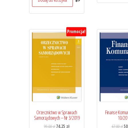
Promocja!
Orzecznictwo w Sprawach
Finanse Komun
Samorządowych – Nr 3/2019
10/20
Pierwotna
Aktualna
Pi
99,00
zł
74,25
zł
67,00
zł
50