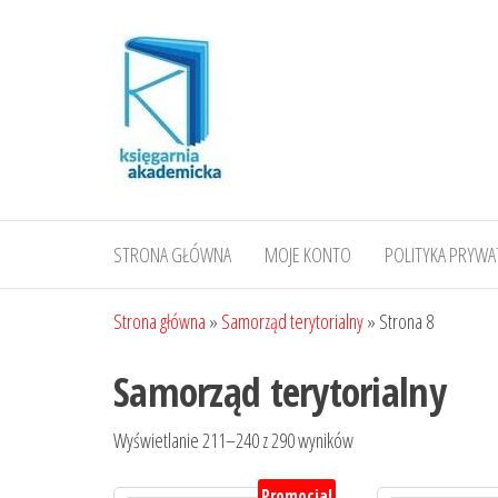
Przejdź
do
treści
STRONA GŁÓWNA
MOJE KONTO
POLITYKA PRYWA
Strona główna
»
Samorząd terytorialny
»
Strona 8
Samorząd terytorialny
Posortowane
Wyświetlanie 211–240 z 290 wyników
według
Promocja!