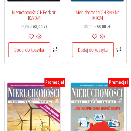
Nieruchomości C.H.Beck Nr
Nieruchomości C.H.Beck Nr
10/2024
9/2024
Pierwotna
Aktualna
Pierwotna
Aktualna
85,00
zł
68,00
zł
85,00
zł
68,00
zł
cena
cena
cena
cena
wynosiła:
wynosi:
wynosiła:
wynosi:
85,00 zł.
68,00 zł.
85,00 zł.
68,00 zł.
Dodaj do koszyka
Dodaj do koszyka
Promocja!
Promocja!