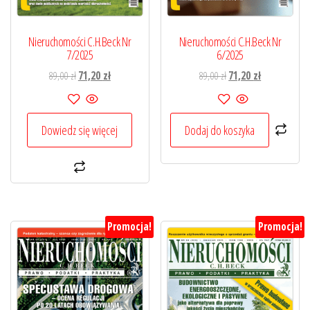
Nieruchomości C.H.Beck Nr
Nieruchomości C.H.Beck Nr
7/2025
6/2025
Pierwotna
Aktualna
Pierwotna
Aktualna
89,00
zł
71,20
zł
89,00
zł
71,20
zł
cena
cena
cena
cena
wynosiła:
wynosi:
wynosiła:
wynosi:
89,00 zł.
71,20 zł.
89,00 zł.
71,20 zł.
Dowiedz się więcej
Dodaj do koszyka
Promocja!
Promocja!