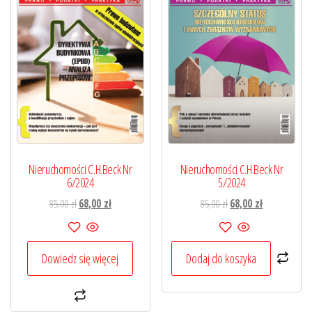
Nieruchomości C.H.Beck Nr
Nieruchomości C.H.Beck Nr
6/2024
5/2024
Pierwotna
Aktualna
Pierwotna
Aktualna
85,00
zł
68,00
zł
85,00
zł
68,00
zł
cena
cena
cena
cena
wynosiła:
wynosi:
wynosiła:
wynosi:
85,00 zł.
68,00 zł.
85,00 zł.
68,00 zł.
Dowiedz się więcej
Dodaj do koszyka