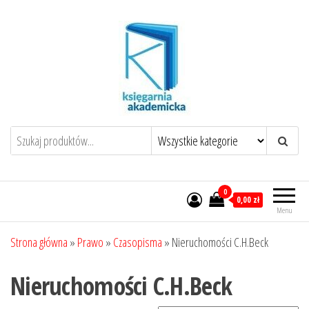
Przejdź
do
treści
0
0,00 zł
Menu
Strona główna
»
Prawo
»
Czasopisma
»
Nieruchomości C.H.Beck
Nieruchomości C.H.Beck