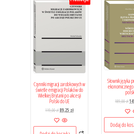
najnowszych
Słownik języka p
Czynniki migracji zarobkowych w
ekonomicznego 
świetle emigracji Polaków do
polsk
Wielkiej Brytanii po akcesji
Polski do UE
Pi
189,00
zł
14
ce
Pierwotna
Aktualna
119,00
zł
89,25
zł
wyn
cena
cena
189
Dodaj do kos
wynosiła:
wynosi:
119,00 zł.
89,25 zł.
Dodaj do koszyka