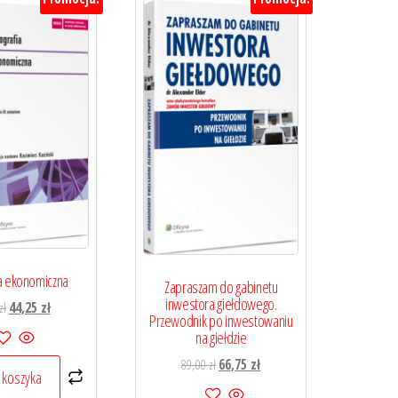
a ekonomiczna
Zapraszam do gabinetu
inwestora giełdowego.
Pierwotna
Aktualna
zł
44,25
zł
Przewodnik po inwestowaniu
cena
cena
na giełdzie
wynosiła:
wynosi:
Pierwotna
Aktualna
89,00
zł
66,75
zł
59,00 zł.
44,25 zł.
 koszyka
cena
cena