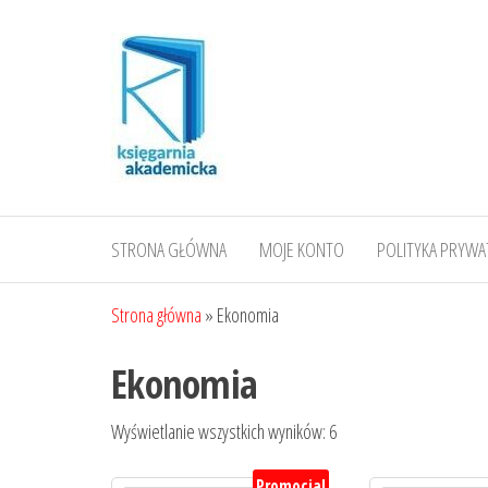
Przejdź
do
treści
STRONA GŁÓWNA
MOJE KONTO
POLITYKA PRYWA
Strona główna
»
Ekonomia
Ekonomia
Posortowane
Wyświetlanie wszystkich wyników: 6
według
Promocja!